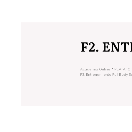
F2. EN
Academia Online
PLATAFO
F3. Entrenamiento Full Body 